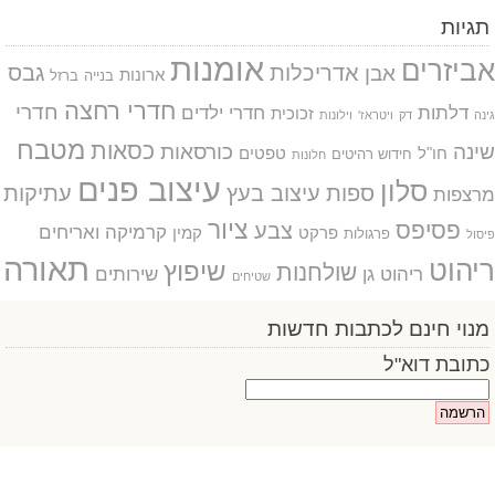
תגיות
אומנות
אביזרים
אדריכלות
גבס
אבן
ארונות
בנייה
ברזל
חדרי רחצה
חדרי
דלתות
חדרי ילדים
זכוכית
גינה
דק
ויטראז'
וילונות
מטבח
כסאות
שינה
כורסאות
חו"ל
טפטים
חידוש רהיטים
חלונות
עיצוב פנים
סלון
ספות
עיצוב בעץ
עתיקות
מרצפות
ציור
פסיפס
צבע
קרמיקה ואריחים
פרקט
קמין
פרגולות
פיסול
תאורה
ריהוט
שיפוץ
שולחנות
ריהוט גן
שירותים
שטיחים
מנוי חינם לכתבות חדשות
כתובת דוא"ל