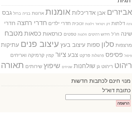
תגיות
אומנות
אביזרים
אדריכלות
גבס
אבן
ארונות
בנייה
ברזל
חדרי רחצה
חדרי
דלתות
חדרי ילדים
זכוכית
גינה
דק
ויטראז'
וילונות
מטבח
כסאות
שינה
כורסאות
חו"ל
טפטים
חידוש רהיטים
חלונות
עיצוב פנים
סלון
ספות
עיצוב בעץ
עתיקות
מרצפות
ציור
פסיפס
צבע
קרמיקה ואריחים
פרקט
קמין
פרגולות
פיסול
תאורה
ריהוט
שיפוץ
שולחנות
ריהוט גן
שירותים
שטיחים
מנוי חינם לכתבות חדשות
כתובת דוא"ל