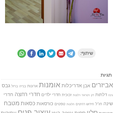
שיתוף:
תגיות
אומנות
אביזרים
אדריכלות
גבס
אבן
ארונות
בנייה
ברזל
חדרי רחצה
חדרי
דלתות
חדרי ילדים
זכוכית
גינה
דק
ויטראז'
וילונות
מטבח
כסאות
שינה
כורסאות
חו"ל
טפטים
חידוש רהיטים
חלונות
עיצוב פנים
סלון
ספות
עיצוב בעץ
עתיקות