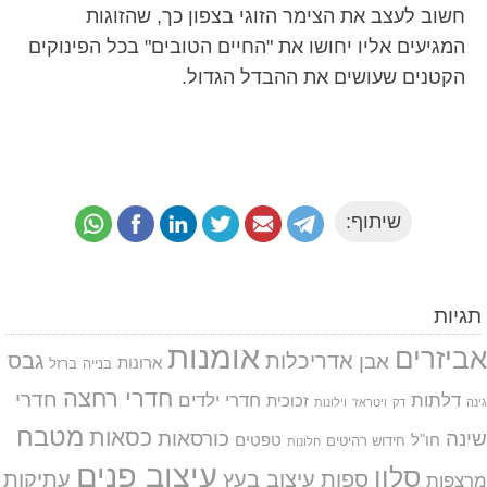
חשוב לעצב את הצימר הזוגי בצפון כך, שהזוגות
המגיעים אליו יחושו את "החיים הטובים" בכל הפינוקים
הקטנים שעושים את ההבדל הגדול.
שיתוף:
תגיות
אומנות
אביזרים
אדריכלות
גבס
אבן
ארונות
בנייה
ברזל
חדרי רחצה
חדרי
דלתות
חדרי ילדים
זכוכית
גינה
דק
ויטראז'
וילונות
מטבח
כסאות
שינה
כורסאות
חו"ל
טפטים
חידוש רהיטים
חלונות
עיצוב פנים
סלון
ספות
עיצוב בעץ
עתיקות
מרצפות