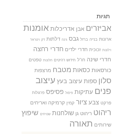
תגיות
אומנות
אביזרים
אדריכלות
אבן
גבס
דלתות
ארונות
בנייה
ברזל
גינה
דק
ויטראז'
חדרי רחצה
חדרי ילדים
זכוכית
וילונות
חדרי שינה
חו"ל
טפטים
חידוש רהיטים
חלונות
מטבח
כסאות
כורסאות
מרצפות
עיצוב
סלון
ספות
עיצוב בעץ
פנים
פסיפס
עתיקות
פרגולות
פיסול
ציור
צבע
קרמיקה ואריחים
פרקט
קמין
ריהוט
שיפוץ
שולחנות
ריהוט גן
שטיחים
תאורה
שירותים