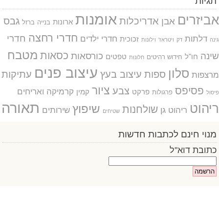
תגיות
אומנות
אביזרים
אדריכלות
גבס
אבן
ארונות
בנייה
ברזל
חדרי רחצה
חדרי
דלתות
חדרי ילדים
זכוכית
גינה
דק
ויטראז'
וילונות
מטבח
כסאות
שינה
כורסאות
חו"ל
טפטים
חידוש רהיטים
חלונות
עיצוב פנים
סלון
ספות
עיצוב בעץ
עתיקות
מרצפות
ציור
פסיפס
צבע
קרמיקה ואריחים
פרקט
קמין
פרגולות
פיסול
תאורה
ריהוט
שיפוץ
שולחנות
ריהוט גן
שירותים
שטיחים
מנוי חינם לכתבות חדשות
כתובת דוא"ל