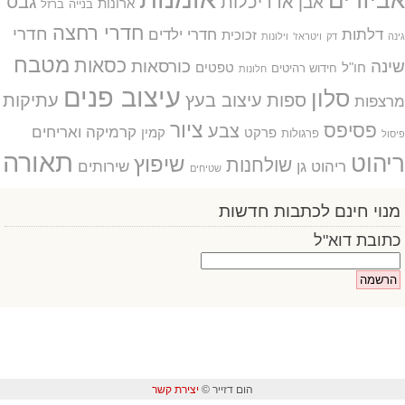
אביזרים
אדריכלות
גבס
אבן
ארונות
בנייה
ברזל
חדרי רחצה
חדרי
דלתות
חדרי ילדים
זכוכית
גינה
דק
ויטראז'
וילונות
מטבח
כסאות
שינה
כורסאות
חו"ל
טפטים
חידוש רהיטים
חלונות
עיצוב פנים
סלון
ספות
עיצוב בעץ
עתיקות
מרצפות
ציור
פסיפס
צבע
קרמיקה ואריחים
פרקט
קמין
פרגולות
פיסול
תאורה
ריהוט
שיפוץ
שולחנות
ריהוט גן
שירותים
שטיחים
מנוי חינם לכתבות חדשות
כתובת דוא"ל
הום דזייר ©
יצירת קשר